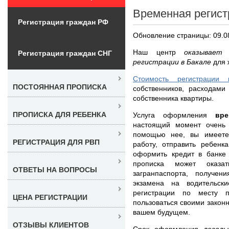
Временная регист
Регистрация граждан РФ
Обновление страницы: 09.0
Наш центр
оказывает
Регистрация граждан СНГ
регистрации в Бакале
для 
Стоимость регистрации
ПОСТОЯННАЯ ПРОПИСКА
собственников, расходами
собственника квартиры.
ПРОПИСКА ДЛЯ РЕБЕНКА
Услуга оформления
вр
настоящий момент очень 
помощью нее, вы имеете
РЕГИСТРАЦИЯ ДЛЯ РВП
работу, отправить ребенк
оформить кредит в банке 
прописка может оказа
ОТВЕТЫ НА ВОПРОСЫ
загранпаспорта, получе
экзамена на водительск
регистрации по месту 
ЦЕНА РЕГИСТРАЦИИ
пользоваться своими закон
вашем будущем.
ОТЗЫВЫ КЛИЕНТОВ
Срок оформления
легал