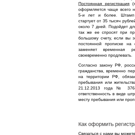
Постоянная регистрация
(п
оформляется чаще всего н
5-и лет и более. Штамп 
стартует от 35 тысяч рубл
около 7 дней. Подойдет дл
так же ее спросят при пр
большому счету, если вы э
постоянной прописке на 
заменяет временная р
своевременно продлевать.
Согласно закону РФ, росс
гражданства, временно пе
на территории РФ, обяз
пребывания или жительств
21.12.2013 года № 376-
ответственность в виде шт
месту пребывания или проп
Как оформить регист
Связаться с нами вы может