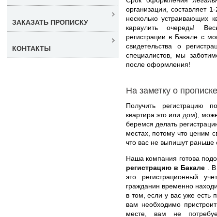
организации, составляет 1
несколько устраивающих к
ЗАКАЗАТЬ ПРОПИСКУ
караулить очередь! Ве
регистрации в Бакале с м
свидетельства о регистр
КОНТАКТЫ
специалистов, мы заботим
после оформления!
На заметку о прописк
Получить регистрацию п
квартира это или дом), мож
беремся делать регистраци
местах, потому что ценим с
что вас не выпишут раньше 
Наша компания готова под
регистрацию в Бакале
. 
это регистрационный уче
гражданин временно находи
в том, если у вас уже есть
вам необходимо пристроит
месте, вам не потребуе